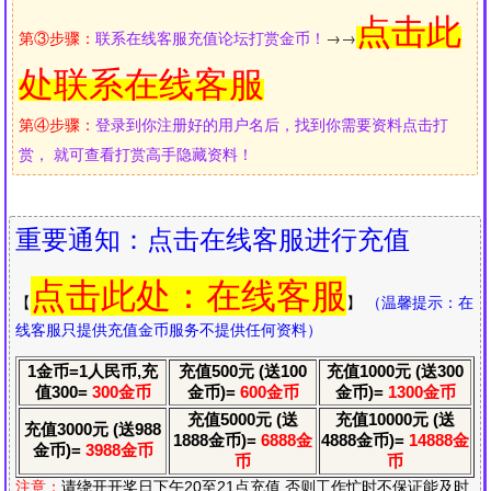
点击此
第③步骤：
联系在线客服充值论坛打赏金币！
→→
处联系在线客服
第④步骤：
登录到你注册好的用户名后，找到你需要资料点击打
赏， 就可查看打赏高手隐藏资料！
重要通知：点击在线客服进行充值
点击此处
：在线客服
【
】
（温馨提示：在
线客服只提供充值金币服务不提供任何资料）
1金币=1人民币,充
充值500元 (送100
充值1000元 (送300
值300=
300金币
金币)=
600金币
金币)=
1300金币
充值5000元 (送
充值10000元 (送
充值3000元 (送988
1888金币)=
6888金
4888金币)=
14888金
金币)=
3988金币
币
币
注意：
请绕开开奖日下午20至21点充值,否则工作忙时不保证能及时