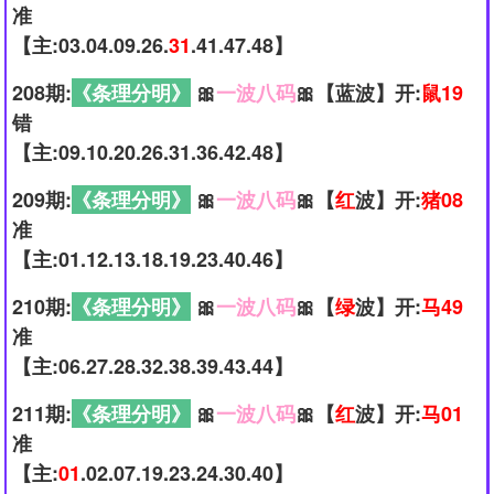
准
【主:03.04.09.26.
31
.41.47.48】
208期:
《条理分明》
🎀
一波八码
🎀【蓝波】开:
鼠19
错
【主:09.10.20.26.31.36.42.48】
209期:
《条理分明》
🎀
一波八码
🎀【
红
波】开:
猪08
准
【主:01.12.13.18.19.23.40.46】
210期:
《条理分明》
🎀
一波八码
🎀【
绿
波】开:
马49
准
【主:06.27.28.32.38.39.43.44】
211期:
《条理分明》
🎀
一波八码
🎀【
红
波】开:
马01
准
【主:
01
.02.07.19.23.24.30.40】