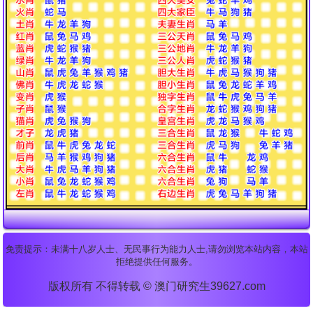
免责提示：未满十八岁人士、无民事行为能力人士,请勿浏览本站内容，本站
拒绝提供任何服务。
版权所有 不得转载 © 澳门研究生39627.com