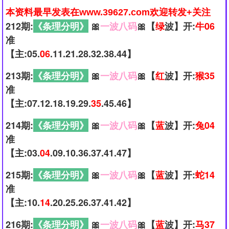
本资料最早发表在www.39627.com欢迎转发+关注
212期:
《条理分明》
🎀
一波八码
🎀【
绿
波】开:
牛06
准
【主:05.
06
.11.21.28.32.38.44】
213期:
《条理分明》
🎀
一波八码
🎀【
红
波】开:
猴35
准
【主:07.12.18.19.29.
35
.45.46】
214期:
《条理分明》
🎀
一波八码
🎀【
蓝
波】开:
兔04
准
【主:03.
04
.09.10.36.37.41.47】
215期:
《条理分明》
🎀
一波八码
🎀【
蓝
波】开:
蛇14
准
【主:10.
14
.20.25.26.37.41.42】
216期:
《条理分明》
🎀
一波八码
🎀【
蓝
波】开:
马37