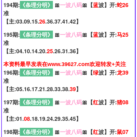
194期:
《条理分明》
🎀
一波八码
🎀【
蓝
波】开:
蛇26
准
【主:03.09.15.
26
.36.37.41.42】
195期:
《条理分明》
🎀
一波八码
🎀【
蓝
波】开:
马25
准
【主:04.10.14.20.
25
.26.31.36】
本资料最早发表在www.39627.com欢迎转发+关注
196期:
《条理分明》
🎀
一波八码
🎀【
绿
波】开:
龙39
准
【主:05.16.17.21.28.33.38.
39
】
197期:
《条理分明》
🎀
一波八码
🎀【
红
波】开:
猪08
准
【主:01.
08
.18.19.24.29.35.45】
198期:
《条理分明》
🎀
一波八码
🎀【
红
波】开:
鼠07