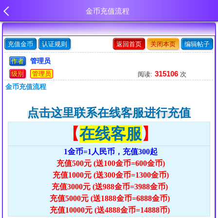
金币充值流程
充值金币
认证规则
返回首页
关闭本页
编辑帖子
管理员
作者
315106
级别
管理员
阅读:
次
金币充值流程
点击这里联系在线客服进行充值
【
在线客服
】
1金币=1人民币，充值300起
充值500元 (送100金币=600金币)
充值1000元 (送300金币=1300金币)
充值3000元 (送988金币=3988金币)
充值5000元 (送1888金币=6888金币)
充值10000元 (送4888金币=14888币)