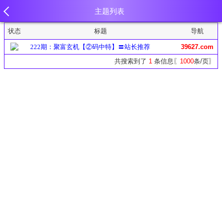
主题列表
状态
标题
导航
222期：聚富玄机【②码中特】〓站长推荐
39627.com
共搜索到了
1
条信息〖
1000
条/页〗