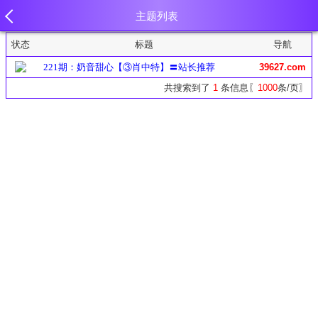
主题列表
状态
标题
导航
221期：奶音甜心【③肖中特】〓站长推荐
39627.com
共搜索到了
1
条信息〖
1000
条/页〗