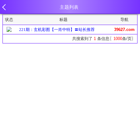
主题列表
状态
标题
导航
221期：玄机彩图【一肖中特】〓站长推荐
39627.com
共搜索到了
1
条信息〖
1000
条/页〗