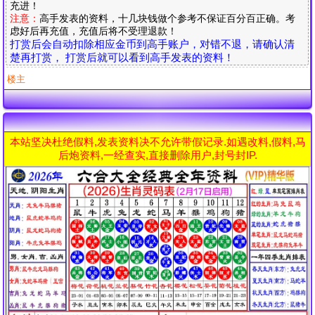
充进！
注意：
高手发表的资料，十几块钱做个参考不保证百分百正确。考
虑好后再充值，充值后将不受理退款！
打赏后会自动扣除相应金币到高手账户，对错不退，请确认清
楚再打赏， 打赏后就可以看到高手发表的资料！
楼主
本站坚决杜绝假料,发表资料决不允许带假记录.如遇改料,假料,马
后炮资料,一经查实,直接删除用户,封号封IP.