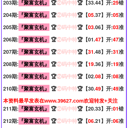
203期:
『聚富玄机』
🏆
②码中特
🏆【33.44】开:
25
错
204期:
『聚富玄机』
🏆
②码中特
🏆【
05
.37】开:
05
准
205期:
『聚富玄机』
🏆
②码中特
🏆【
03
.06】开:
03
准
206期:
『聚富玄机』
🏆
②码中特
🏆【01.
47
】开:
47
准
207期:
『聚富玄机』
🏆
②码中特
🏆【
31
.48】开:
31
准
208期:
『聚富玄机』
🏆
②码中特
🏆【
19
.36】开:
19
准
209期:
『聚富玄机』
🏆
②码中特
🏆【02.
08
】开:
08
准
210期:
『聚富玄机』
🏆
②码中特
🏆【30.
49
】开:
49
准
本资料最早发表在www.39627.com欢迎转发+关注
211期:
『聚富玄机』
🏆
②码中特
🏆【20.33】开:
01
错
212期:
『聚富玄机』
🏆
②码中特
🏆【
06
.21】开:
06
准