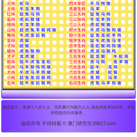
免责提示：未满十八岁人士、无民事行为能力人士,请勿浏览本站内容，本站
拒绝提供任何服务。
版权所有 不得转载 © 澳门研究生39627.com