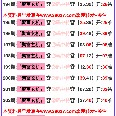
194期:
『聚富玄机』
🏆
②码中特
🏆【35.39】开:
26
错
本资料最早发表在www.39627.com欢迎转发+关注
195期:
『聚富玄机』
🏆
②码中特
🏆【
25
.39】开:
25
准
196期:
『聚富玄机』
🏆
②码中特
🏆【
39
.48】开:
39
准
197期:
『聚富玄机』
🏆
②码中特
🏆【03.
08
】开:
08
准
198期:
『聚富玄机』
🏆
②码中特
🏆【
07
.12】开:
07
准
199期:
『聚富玄机』
🏆
②码中特
🏆【12.
36
】开:
36
准
200期:
『聚富玄机』
🏆
②码中特
🏆【
39
.41】开:
39
准
201期:
『聚富玄机』
🏆
②码中特
🏆【07.20】开:
32
错
202期:
『聚富玄机』
🏆
②码中特
🏆【27.
40
】开:
40
准
本资料最早发表在www.39627.com欢迎转发+关注