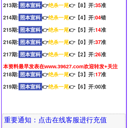
213期:
照本宣科
👉
绝杀一尾
👉【8】开:
35
准
214期:
照本宣科
👉
绝杀一尾
👉【4】开:
04
错
215期:
照本宣科
👉
绝杀一尾
👉【5】开:
14
准
216期:
照本宣科
👉
绝杀一尾
👉【0】开:
37
准
217期:
照本宣科
👉
绝杀一尾
👉【2】开:
26
准
本资料最早发表在www.39627.com欢迎转发+关注
218期:
照本宣科
👉
绝杀一尾
👉【3】开:
17
准
219期:
照本宣科
👉
绝杀一尾
👉【6】开:00准
重要通知：点击在线客服进行充值